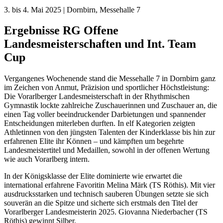
3. bis 4. Mai 2025 | Dornbirn, Messehalle 7
Ergebnisse RG Offene
Landesmeisterschaften und Int. Team
Cup
Vergangenes Wochenende stand die Messehalle 7 in Dornbirn ganz
im Zeichen von Anmut, Präzision und sportlicher Höchstleistung:
Die Vorarlberger Landesmeisterschaft in der Rhythmischen
Gymnastik lockte zahlreiche Zuschauerinnen und Zuschauer an, die
einen Tag voller beeindruckender Darbietungen und spannender
Entscheidungen miterleben durften. In elf Kategorien zeigten
Athletinnen von den jüngsten Talenten der Kinderklasse bis hin zur
erfahrenen Elite ihr Können – und kämpften um begehrte
Landesmeistertitel und Medaillen, sowohl in der offenen Wertung
wie auch Vorarlberg intern.
In der Königsklasse der Elite dominierte wie erwartet die
international erfahrene Favoritin Melina Märk (TS Röthis). Mit vier
ausdrucksstarken und technisch sauberen Übungen setzte sie sich
souverän an die Spitze und sicherte sich erstmals den Titel der
Vorarlberger Landesmeisterin 2025. Giovanna Niederbacher (TS
Röthis) gewinnt Silber.