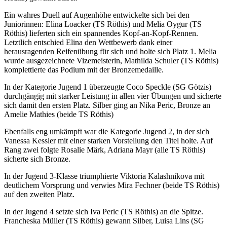
Ein wahres Duell auf Augenhöhe entwickelte sich bei den
Juniorinnen: Elina Loacker (TS Röthis) und Melia Oygur (TS
Röthis) lieferten sich ein spannendes Kopf-an-Kopf-Rennen.
Letztlich entschied Elina den Wettbewerb dank einer
herausragenden Reifenübung für sich und holte sich Platz 1. Melia
wurde ausgezeichnete Vizemeisterin, Mathilda Schuler (TS Röthis)
komplettierte das Podium mit der Bronzemedaille.
In der Kategorie Jugend 1 überzeugte Coco Speckle (SG Götzis)
durchgängig mit starker Leistung in allen vier Übungen und sicherte
sich damit den ersten Platz. Silber ging an Nika Peric, Bronze an
Amelie Mathies (beide TS Röthis)
Ebenfalls eng umkämpft war die Kategorie Jugend 2, in der sich
Vanessa Kessler mit einer starken Vorstellung den Titel holte. Auf
Rang zwei folgte Rosalie Märk, Adriana Mayr (alle TS Röthis)
sicherte sich Bronze.
In der Jugend 3-Klasse triumphierte Viktoria Kalashnikova mit
deutlichem Vorsprung und verwies Mira Fechner (beide TS Röthis)
auf den zweiten Platz.
In der Jugend 4 setzte sich Iva Peric (TS Röthis) an die Spitze.
Francheska Müller (TS Röthis) gewann Silber, Luisa Lins (SG