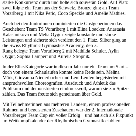
starke Konkurrenz durch und holte sich souverän
Gold. Auf
Platz
zwei folgte ein Team aus der Schweiz,
Bronze ging an
Team
Vorarlberg 1 mit
Nika Peric,
Coco Speckle und
Amelie Mathies.
Auch bei den
Juniorinnen dominierten die Gastgeberinnen das
Geschehen:
Team TS Vorarlberg 1 mit
Elina Loacker,
Anastasia
Kalashnikova und
Melia Oygur zeigte konstante und starke
Leistungen und sicherte sich verdient den
1. Platz.
Silber ging an
die
Swiss Rhythmic Gymnastics Academy, den
3.
Rang belegte
Team Vorarlberg 2 mit
Mathilda Schuler,
Aylin
Oygur,
Sophia Lampert und
Aurelia Stropnik.
In der
Elite-Kategorie war in diesem Jahr nur ein Team am Start –
doch von einem Schaulaufen konnte keine Rede sein.
Melina
Märk,
Giovanna Niederbacher und
Leni Leufen begeisterten mit
anspruchsvollen Choreografien, Ausdruck und Athletik das
Publikum und demonstrierten eindrucksvoll, warum sie zur Spitze
zählen. Das Team freute sich gemeinsam über
Gold.
Mit Teilnehmerinnen aus mehreren Ländern, einem professionellen
Rahmen und begeisterten Zuschauern war der 2. Internationale
Vorarlberger Team Cup ein voller Erfolg – und hat sich als Fixpunkt
im Wettkampfkalender der Rhythmischen Gymnastik etabliert.