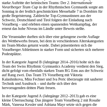
starke Auftritte der heimischen Teams: Der
2. Internationale
Vorarlberger Team Cup
in der Rhythmischen Gymnastik sorgte am
Sonntag in der festlich geschmückten Messehalle 7 in Dornbirn für
große Begeisterung. Zahlreiche Top-Gymnastinnen aus der
Schweiz, Deutschland und Tirol folgten der Einladung nach
Vorarlberg – und erlebten einen spannenden Wettkampftag, der
erneut das hohe Niveau im Ländle unter Beweis stellte.
Die Veranstalter durften sich über eine gelungene zweite Auflage
des Wettbewerbs freuen, bei dem in verschiedenen Alterskategorien
im Team-Modus geturnt wurde. Dabei präsentierten sich die
Vorarlberger Athletinnen in starker Form und sicherten sich mehrere
Podestplätze.
In der
Kategorie Jugend B (Jahrgänge 2014–2016) holte sich das
Team der
Swiss Rhythmic Gymnastics Academy verdient den Sieg,
dicht gefolgt vom ebenfalls starken
Team RG Ems aus der Schweiz
auf Rang zwei. Das
Team TS Vorarlberg mit
Viktoria
Kalashnikova,
Mira Fechner und
Iva Peric überzeugte mit sauberer
Technik und Ausdruck – und durfte sich über den
hervorragenden
dritten Platz freuen.
In der
Kategorie Jugend A (Jahrgänge 2012–2013) gab es eine
kleine Überraschung: Das jüngere
Team Vorarlberg 2 mit
Rosalie
Märk,
Vanessa Kessler und
Adriana Mayr setzte sich gegen die