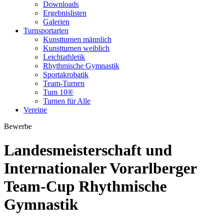
Downloads
Ergebnislisten
Galerien
Turnsportarten
Kunstturnen männlich
Kunstturnen weiblich
Leichtathletik
Rhythmische Gymnastik
Sportakrobatik
Team-Turnen
Turn 10®
Turnen für Alle
Vereine
Bewerbe
Landesmeisterschaft und
Internationaler Vorarlberger
Team-Cup Rhythmische
Gymnastik