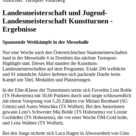
Ausrichter:
Turnsport Vorarlberg
Landesmeisterschaft und Jugend-
Landesmeisterschaft Kunstturnen -
Ergebnisse
Spannende Wettkämpfe in der Messehalle
Nur eine Woche nach den Österreichischen Staatsmeisterschaften
fand in der Messehalle 6 in Dornbirn das nächste Turnsport-
Highlight statt. Dieses Mal standen die Kunstturn-
Landesmeisterschaften auf dem Programm. Exakt 200 weibliche
und 91 männliche Aktive lieferten sich packende Duelle beim
Kampf um Titel, Medaillen und Platzierungen.
In der Elite-Klasse der Turnerinnen setzte sich Favoritin Leni Bohle
(TS Hohenems) mit 50,60 Punkten durch und siegte schlussendlich
mit einem Vorsprung von 5,20 Zählern vor Miriam Bernhard (SG
Götzis) und Aurea Wutschka (TS Wolfurt). Bei den Juniorinnen
gewann Leni’s Schwester Mia Bohle (TS Hohenems) vor Leonie
Gschließer (TS Hohenems), die vor einer Woche ÖM-Gold holte,
und Lena Wallner (TS Wolfurt).
Bei den Jungs sicherte sich Luca Hagen in Abwesenheit von Gino