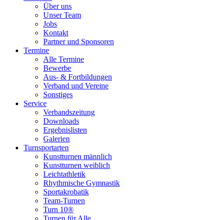
Topmenu
Über uns
Unser Team
Jobs
Kontakt
Partner und Sponsoren
Termine
Alle Termine
Bewerbe
Aus- & Fortbildungen
Verband und Vereine
Sonstiges
Service
Verbandszeitung
Downloads
Ergebnislisten
Galerien
Turnsportarten
Kunstturnen männlich
Kunstturnen weiblich
Leichtathletik
Rhythmische Gymnastik
Sportakrobatik
Team-Turnen
Turn 10®
Turnen für Alle