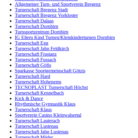
Allgemeiner Turn- und Sportverein Bregenz
Turnerschaft Bregenz Stadt
Turnerschaft Bregenz Vorkloster
Turnerschaft Dalaas
Turnerschaft Dornbirn
Turnsportzentrum Dornbirn
IG Eltern Kind Turnen/Kleinkinderturnen Dornbirn
Turnerschaft Egg
Turnerschaft Jahn Feldkirch
Turnerschaft Frastanz
Turnerschaft Fussach
Turnerschaft Göfis
Sparkasse Sportgemeinschaft Götzis
Turnerschaft Hard
Turnerschaft Hohenems
TECNOPLAST Turnerschaft Höchst
Turnerschaft Kennelbach
Kick & Dance
Rhythmische Gymnastik Klaus
Turnerschaft Klaus
Sportverein Casino Kleinwalsertal
Turnerschaft Lauterach
Turnerschaft Lustenau
Turnerschaft Jahn Lustenau
Turnerschaft Mäder