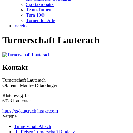
Sportakrobatik
Team-Turnen
Turn 10®
Turnen für Alle
Vereine
Turnerschaft Lauterach
Kontakt
Turnerschaft Lauterach
Obmann Manfred Staudinger
Blütenweg 15
6923 Lauterach
https://ts-lauterach.hpage.com
Vereine
Turnerschaft Altach
Raiffeisen Turnerschaft Bludenz